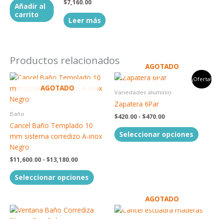
$
7,160.00
Añadir al
carrito
Leer más
Productos relacionados
AGOTADO
Rango
Rango
Este
Este
¡Oferta!
de
de
AGOTADO
producto
produc
precios:
precios:
Variedades aluminio
tiene
tiene
desde
desde
Zapatera 6Par
$11,600.00
$420.00
múltiples
múltip
Baño
hasta
hasta
$
420.00
-
$
470.00
variantes.
variant
$13,180.00
$470.00
Cancel Baño Templado 10
Las
Las
Seleccionar opciones
mm sistema corredizo A-inox
opciones
opcion
Negro
se
se
$
11,600.00
-
$
13,180.00
pueden
puede
elegir
elegir
Seleccionar opciones
en
en
la
la
AGOTADO
página
página
Rango
Rango
Este
Este
de
de
de
de