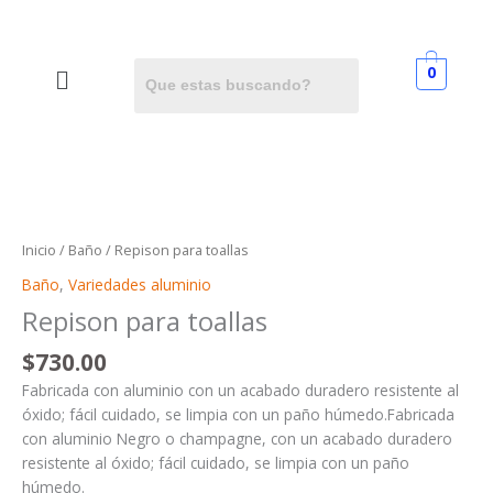
Ir
al
contenido
Menú
0
Repison
para
toallas
Inicio
/
Baño
/ Repison para toallas
cantidad
Baño
,
Variedades aluminio
Repison para toallas
$
730.00
Fabricada con aluminio
con un acabado duradero resistente al
óxido; fácil cuidado, se limpia con un paño húmedo.Fabricada
con aluminio Negro o champagne, con un acabado duradero
resistente al óxido; fácil cuidado, se limpia con un paño
húmedo.