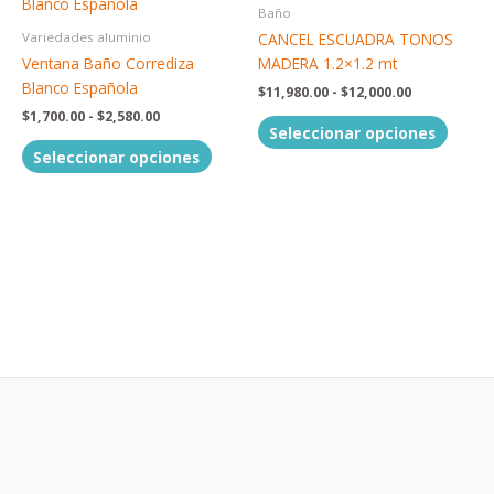
producto
produc
precios:
precios:
Baño
producto
produc
tiene
tiene
desde
desde
CANCEL ESCUADRA TONOS
Variedades aluminio
$1,700.00
$11,980.00
múltiples
múltip
Ventana Baño Corrediza
MADERA 1.2×1.2 mt
hasta
hasta
variantes.
variant
$2,580.00
$12,000.00
Blanco Española
$
11,980.00
-
$
12,000.00
Las
Las
$
1,700.00
-
$
2,580.00
opciones
opcion
Seleccionar opciones
se
se
Seleccionar opciones
pueden
puede
elegir
elegir
en
en
la
la
página
página
de
de
producto
produc