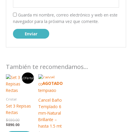
Guarda mi nombre, correo electrónico y web en este
navegador para la próxima vez que comente.
También te recomendamos…
El
El
¡Oferta!
precio
precio
AGOTADO
original
actual
era:
es:
$930.00.
$890.00.
Cristal
Cancel Baño
Set 3 Repisas
Templado 6
Rectas
mm-Natural
Brillante –
$
930.00
$
890.00
hasta 1.5 mt