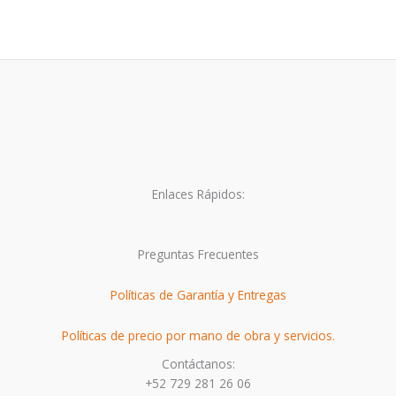
elegir
elegir
en
en
la
la
página
página
de
de
producto
produc
Enlaces Rápidos:
Preguntas Frecuentes
Políticas de Garantía y Entregas
Políticas de precio por mano de obra y servicios.
Contáctanos:
+52 729 281 26 06