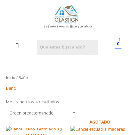
Ir
al
contenido
Menú
0
Inicio
/ Baño
Baño
Mostrando los 4 resultados
AGOTADO
Rango
Rango
Este
Este
de
de