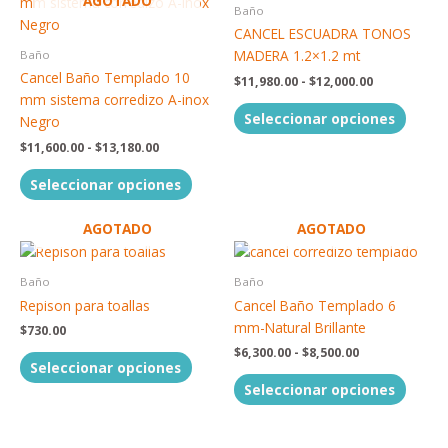
AGOTADO
producto
produc
precios:
precios:
Baño
tiene
tiene
desde
desde
CANCEL ESCUADRA TONOS
$11,600.00
$11,980.00
múltiples
múltip
MADERA 1.2×1.2 mt
Baño
hasta
hasta
variantes.
variant
$13,180.00
$12,000.00
Cancel Baño Templado 10
$
11,980.00
-
$
12,000.00
Las
Las
mm sistema corredizo A-inox
opciones
opcion
Seleccionar opciones
Negro
se
se
$
11,600.00
-
$
13,180.00
pueden
puede
elegir
elegir
Seleccionar opciones
en
en
la
la
AGOTADO
AGOTADO
página
página
Rango
Este
Este
de
de
de
producto
produc
precios:
Baño
Baño
producto
produc
tiene
tiene
desde
Repison para toallas
Cancel Baño Templado 6
$6,300.00
múltiples
múltip
mm-Natural Brillante
hasta
$
730.00
variantes.
variant
$8,500.00
$
6,300.00
-
$
8,500.00
Las
Las
Seleccionar opciones
opciones
opcion
Seleccionar opciones
se
se
pueden
puede