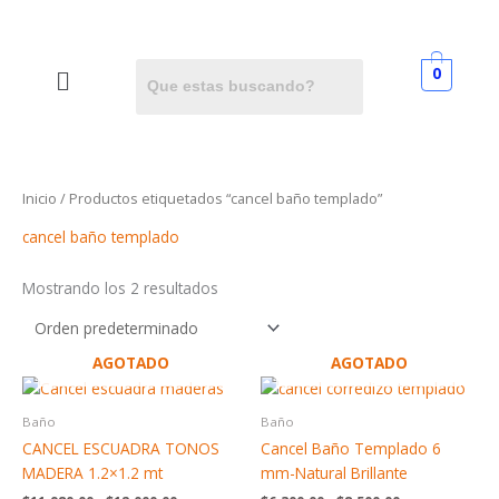
Ir
al
contenido
Menú
0
Inicio
/ Productos etiquetados “cancel baño templado”
cancel baño templado
Mostrando los 2 resultados
AGOTADO
AGOTADO
Rango
Rango
Este
Este
de
de
producto
produc
precios:
precios:
Baño
Baño
tiene
tiene
desde
desde
CANCEL ESCUADRA TONOS
Cancel Baño Templado 6
$11,980.00
$6,300.00
múltiples
múltip
MADERA 1.2×1.2 mt
mm-Natural Brillante
hasta
hasta
variantes.
variant
$12,000.00
$8,500.00